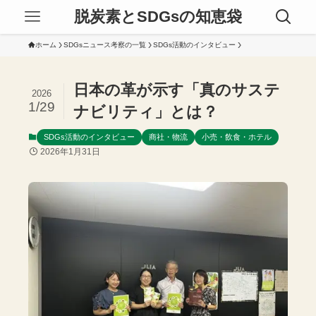
脱炭素とSDGsの知恵袋
ホーム
SDGsニュース考察の一覧
SDGs活動のインタビュー
日本の革が示す「真のサステ
2026
1/29
ナビリティ」とは？
SDGs活動のインタビュー
商社・物流
小売・飲食・ホテル
2026年1月31日