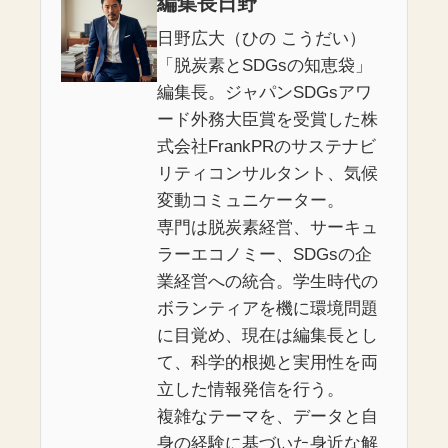
編集長日野
日野広大（ひの こうだい）
「脱炭素とSDGsの知恵袋」
編集長。ジャパンSDGsアワ
ード外務大臣賞を受賞した株
式会社FrankPRのサステナビ
リティコンサルタント、気候
変動コミュニケーター。
専門は脱炭素経営、サーキュ
ラーエコノミー、SDGsの企
業経営への統合。学生時代の
ボランティアを機に環境問題
に目覚め、現在は編集長とし
て、科学的根拠と実用性を両
立した情報発信を行う。
複雑なテーマを、データと自
身の経験に基づいた身近な解