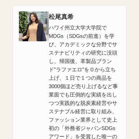
松尾真希
ハワイ州立大学大学院で
MDGs（SDGsの前進）を学
び、アカデミックな分野でサ
ステナビリティの研究に没頭
し、帰国後、革製品ブラン
ド”ラファエロ”を０から立ち
上げ、１日で１つの商品を
3000個ほど売り上げるなど事
業面でも圧倒的な実績を出し
つつ実践的な脱炭素経営やサ
ステナブル経営に取り組み、
ファッション業界として史上
初の「外務省ジャパンSDGs
アワード」を受賞した唯一の