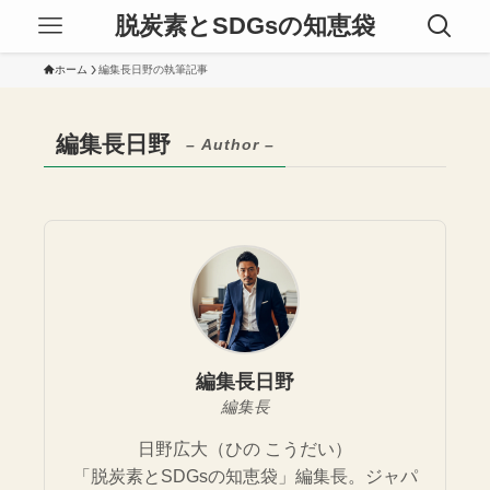
脱炭素とSDGsの知恵袋
ホーム
編集長日野の執筆記事
編集長日野
– Author –
編集長日野
編集長
日野広大（ひの こうだい）
「脱炭素とSDGsの知恵袋」編集長。ジャパ