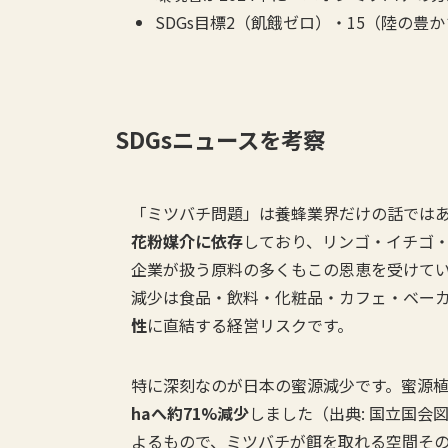
SDGs目標2（飢餓ゼロ）・15（陸の豊
SDGsニュースを考察
「ミツバチ問題」は養蜂業界だけの話ではあ
花粉媒介に依存
しており、リンゴ・イチゴ
企業が扱う原料の多くもこの恩恵を受けてい
減少は食品・飲料・化粧品・カフェ・ベー
性
に直結する経営リスクです。
特に深刻なのが日本の蜜源減少です。蜜源
haへ約71%減少
しました（出典: 国立国
よるもので、ミツバチが餌を取れる空間そ