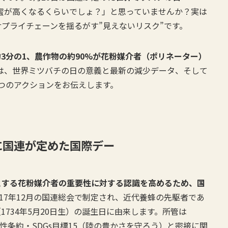
蜜が高くなるくらいでしょ？」と思っていませんか？実は
プライチェーンを揺るがす”見えないリスク”です。
3分の1、農作物の約90%が花粉媒介者（ポリネーター）
は、世界ミツバチの日の意義と最新の減少データ、そして
つのアクションをお伝えします。
に国連が定めた国際デー
とする花粉媒介者の重要性に対する認識を高めるため、国
017年12月の国連総会で制定され、近代養蜂の先駆者であ
734年5月20日生）の誕生日に由来します。所管は
性条約・SDGs目標15（陸の豊かさを守ろう）と密接に関