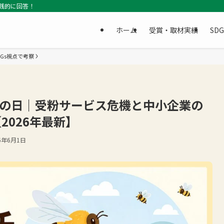
践的に回答！
ホーム
受賞・取材実績
SD
Gs視点で考察
チの日｜受粉サービス危機と中小企業の
2026年最新】
6年6月1日