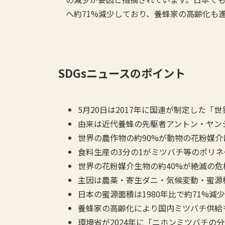
へ約71%減少しており、養蜂家の高齢化も
SDGsニュースのポイント
5月20日は2017年に国連が制定した「
由来は近代養蜂の先駆者アントン・ヤン
世界の農作物の約90%が動物の花粉媒介
食料生産の3分の1がミツバチ等のポリ
世界の花粉媒介生物の約40%が絶滅の危
主因は農薬・寄生ダニ・気候変動・蜜源
日本の蜜源面積は1980年比で約71%減少（37
養蜂家の高齢化により国内ミツバチ供給
環境省が2024年に「ニホンミツバチの