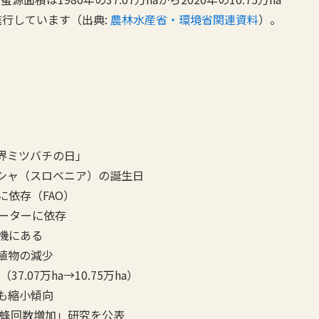
進行しています（出典:
農林水産省・環境省関連資料
）。
世界ミツバチの日」
シャ（スロベニア）の誕生日
に依存（FAO）
ネーターに依存
機にある
植物の減少
.07万ha→10.75万ha）
も縮小傾向
分蜂回数増加」研究を公表