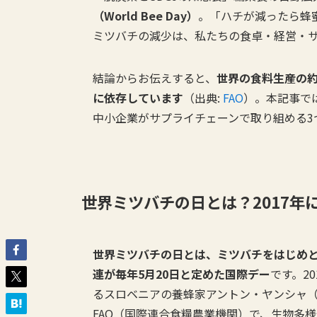
（World Bee Day）
。「ハチが減ったら蜂
ミツバチの減少は、私たちの食卓・経営・サ
結論からお伝えすると、
世界の食料生産の約
に依存しています
（出典:
FAO
）。本記事で
中小企業がサプライチェーンで取り組める3
世界ミツバチの日とは？2017年
世界ミツバチの日とは、ミツバチをはじめ
連が毎年5月20日と定めた国際デー
です。2
るスロベニアの養蜂家アントン・ヤンシャ（1
FAO（国際連合食糧農業機関）で、生物多様