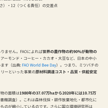
かさ）・12（つくる責任）の交差点
りません。FAOによれば
世界の農作物の約90%が動物の
・アーモンド・コーヒー・カカオ・大豆など、日本の中小
ます（出典:
FAO World Bee Day
）。つまり、ミツバチの
カリーといった事業の
原材料調達コスト・品質・供給安定
植物の面積は
1980年の37.07万haから2020年には10.75万
会図書館調査）。これは森林伐採・耕作放棄地化・都市化に
のものが縮小しているのです。さらに国立環境研究所は