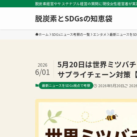
脱炭素経営やサステナブル経営の質問に現役女性経営者が実
脱炭素とSDGsの知恵袋
ホーム
SDGsニュース考察の一覧
エンタメ
最新ニュースをSD
5月20日は世界ミツバ
2026
6/01
サプライチェーン対策【
最新ニュースをSDGs視点で考察
2026年5月20日
202