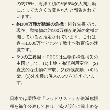
の約75%、海洋面積の約66%が人間活動
によって大きく改変されたと報告されて
います。
約100万種が絶滅の危機
：同報告書では、
現在、動植物の約100万種が絶滅の危機に
瀕していると推定されています。これは
過去1,000万年と比べて数十〜数百倍の速
度です。
5つの主要因
：IPBESは生物多様性損失の
主因として、(1)土地・海洋利用変化、(2)
直接的な生物の搾取、(3)気候変動、(4)汚
染、(5)外来種の侵入の5つを挙げていま
す。
日本では環境省「レッドリスト」が絶滅危惧
種を毎年公表しており、減少傾向に歯止めを