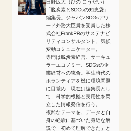
日野広大（ひの こうだい）
「脱炭素とSDGsの知恵袋」
編集長。ジャパンSDGsアワ
ード外務大臣賞を受賞した株
式会社FrankPRのサステナビ
リティコンサルタント、気候
変動コミュニケーター。
専門は脱炭素経営、サーキュ
ラーエコノミー、SDGsの企
業経営への統合。学生時代の
ボランティアを機に環境問題
に目覚め、現在は編集長とし
て、科学的根拠と実用性を両
立した情報発信を行う。
複雑なテーマを、データと自
身の経験に基づいた身近な解
説で「初めて理解できた」と