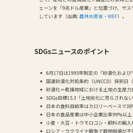
ェーンを「9兆ドル産業」と位置づけ、サス
しています（出典:
農林水産省・WEF
）。
SDGsニュースのポイント
6月17日は1995年制定の「砂漠化およ
国連砂漠化対処条約（UNCCD）採択日（1
砂漠化＝乾燥地域における土地の生産力
SDGs目標15.3「土地劣化に荒らされな
日本の食料自給率はカロリーベースで3
日本の食品産業は中小企業比率99%以上
小麦・大豆・トウモロコシ・飼料の輸入
ロシア・ウクライナ戦争で穀物相場が不