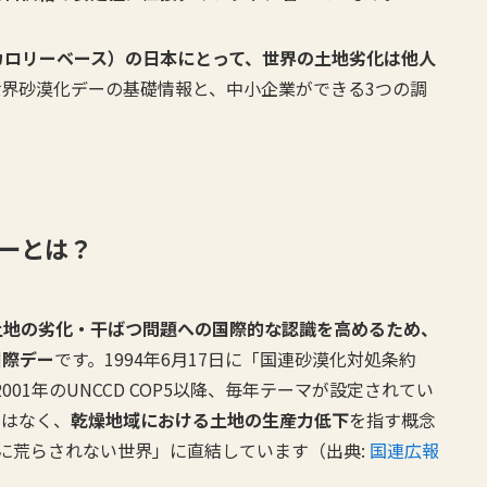
カロリーベース）の日本にとって、世界の土地劣化は他人
世界砂漠化デーの基礎情報と、中小企業ができる3つの調
ーとは？
土地の劣化・干ばつ問題への国際的な認識を高めるため、
国際デー
です。1994年6月17日に「国連砂漠化対処条約
01年のUNCCD COP5以降、毎年テーマが設定されてい
ではなく、
乾燥地域における土地の生産力低下
を指す概念
地劣化に荒らされない世界」に直結しています（出典:
国連広報