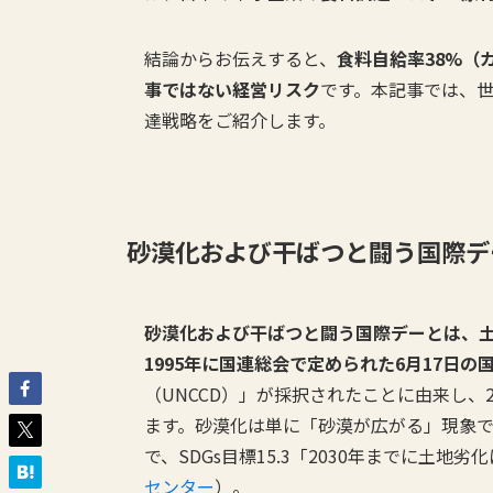
結論からお伝えすると、
食料自給率38%（
事ではない経営リスク
です。本記事では、
達戦略をご紹介します。
砂漠化および干ばつと闘う国際デ
砂漠化および干ばつと闘う国際デーとは、
1995年に国連総会で定められた6月17日の
（UNCCD）」が採択されたことに由来し、20
ます。砂漠化は単に「砂漠が広がる」現象
で、SDGs目標15.3「2030年までに土
センター
）。