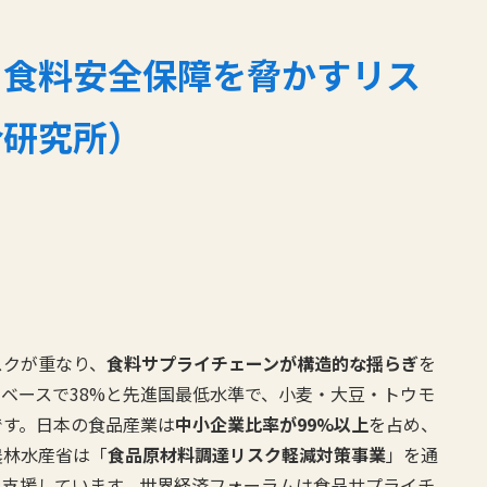
:
食料安全保障を脅かすリス
合研究所）
スクが重なり、
食料サプライチェーンが構造的な揺らぎ
を
ベースで38%と先進国最低水準で、小麦・大豆・トウモ
です。日本の食品産業は
中小企業比率が99%以上
を占め、
農林水産省は「
食品原材料調達リスク軽減対策事業
」を通
を支援しています。世界経済フォーラムは食品サプライチ