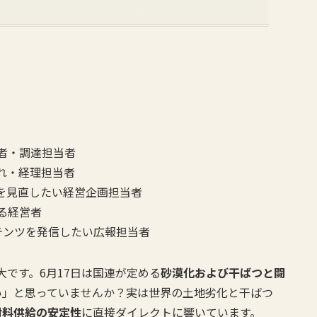
者・調達担当者
れ・経理担当者
）を見直したい経営企画担当者
る経営者
テンツを発信したい広報担当者
大です。6月17日は国連が定める
砂漠化および干ばつと闘
い」と思っていませんか？実は世界の土地劣化と干ばつ
材料供給の安定性
に直接ダイレクトに響いています。