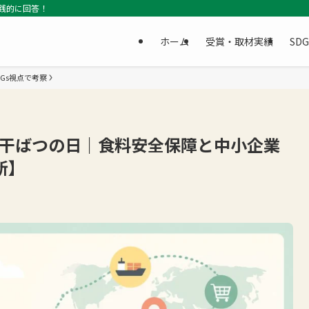
践的に回答！
ホーム
受賞・取材実績
SD
Gs視点で考察
と干ばつの日｜食料安全保障と中小企業
新】