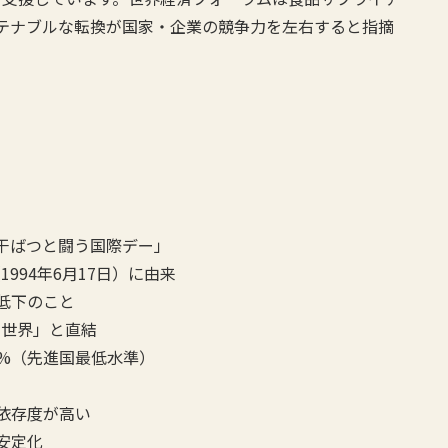
テナブルな転換が国家・企業の競争力を左右すると指摘
び干ばつと闘う国際デー」
994年6月17日）に由来
低下のこと
い世界」と直結
8%（先進国最低水準）
依存度が高い
安定化