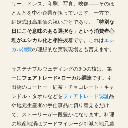
リー、ドレス、印刷、写真、映像――そのほ
とんどを中小企業が担っています。一方で、
結婚式は高単価の祝いごとであり、
「特別な
日にこそ意味のある選択を」という消費者心
理がエシカル化と相性抜群
です。これは
エシ
カル消費
の理想的な実装現場とも言えます。
サステナブルウェディングの3つの核は、第
一に
フェアトレード×ローカル調達
です。引
出物のコーヒー・紅茶・チョコレート・キャ
ンドル・タオルなどを
フェアトレード認証
品
や地元生産者の手仕事品に切り替えるだけ
で、ストーリーが一段豊かになります。料理
の地産地消はフードマイレージ削減と地元農