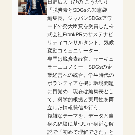
日野広大（ひの こうだい）
「脱炭素とSDGsの知恵袋」
編集長。ジャパンSDGsアワ
ード外務大臣賞を受賞した株
式会社FrankPRのサステナビ
リティコンサルタント、気候
変動コミュニケーター。
専門は脱炭素経営、サーキュ
ラーエコノミー、SDGsの企
業経営への統合。学生時代の
ボランティアを機に環境問題
に目覚め、現在は編集長とし
て、科学的根拠と実用性を両
立した情報発信を行う。
複雑なテーマを、データと自
身の経験に基づいた身近な解
説で「初めて理解できた」と