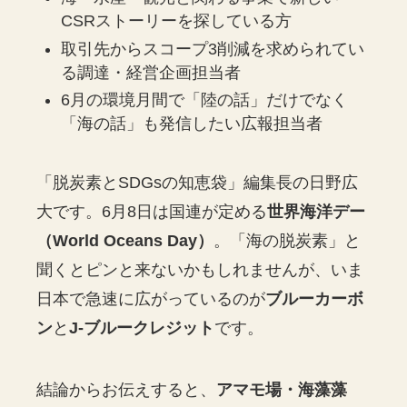
CSRストーリーを探している方
取引先からスコープ3削減を求められてい
る調達・経営企画担当者
6月の環境月間で「陸の話」だけでなく
「海の話」も発信したい広報担当者
「脱炭素とSDGsの知恵袋」編集長の日野広
大です。6月8日は国連が定める
世界海洋デー
（World Oceans Day）
。「海の脱炭素」と
聞くとピンと来ないかもしれませんが、いま
日本で急速に広がっているのが
ブルーカーボ
ン
と
J-ブルークレジット
です。
結論からお伝えすると、
アマモ場・海藻藻