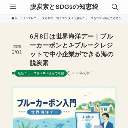
脱炭素とSDGsの知恵袋
ホーム
SDGsニュース考察の一覧
エンタメ
最新ニュースをSDGs視点で考察
6月8日は世界海洋デー｜ブル
ーカーボンとJ-ブルークレジ
2026
6/01
ットで中小企業ができる海の
脱炭素
2026年6月8日
最新ニュースをSDGs視点で考察