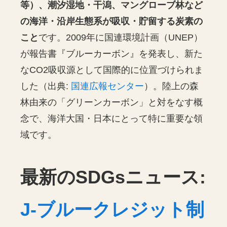
等）、潮汐湿地・干潟、マングローブ林など
の海洋・沿岸生態系が吸収・貯留する炭素の
こと
です。2009年に国連環境計画（UNEP）
が報告書『ブルーカーボン』を発表し、新た
なCO2吸収源として国際的に位置づけられま
した（出典:
国連広報センター
）。陸上の森
林由来の「グリーンカーボン」と対をなす概
念で、海洋大国・日本にとって特に重要な領
域です。
最新のSDGsニュース:
J-ブルークレジット制