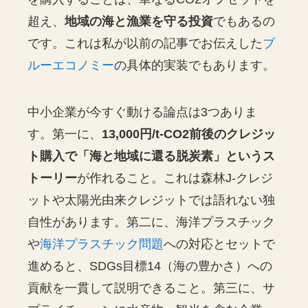
超え、
地域の海と漁業を守る投資
でもあるの
です。これは私が以前の記事でお伝えした
ブ
ルーエコノミー
の具体的実装でもあります。
中小企業が今すぐ動ける論点は3つありま
す。第一に、
13,000円/t-CO2前後のクレジッ
ト購入で「海と地域に還る脱炭素」というス
トーリー
が作れること。これは森林J-クレジ
ットや太陽光由来クレジットでは語れない独
自性があります。第二に、海洋プラスチック
や
海洋プラスチック問題
への対応とセットで
進めると、SDGs目標14（海の豊かさ）への
貢献を一貫して説明できること。第三に、サ