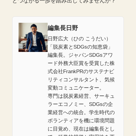
とつながる一歩を踏み出してみませんか？
編集長日野
日野広大（ひの こうだい）
「脱炭素とSDGsの知恵袋」
編集長。ジャパンSDGsアワ
ード外務大臣賞を受賞した株
式会社FrankPRのサステナビ
リティコンサルタント、気候
変動コミュニケーター。
専門は脱炭素経営、サーキュ
ラーエコノミー、SDGsの企
業経営への統合。学生時代の
ボランティアを機に環境問題
に目覚め、現在は編集長とし