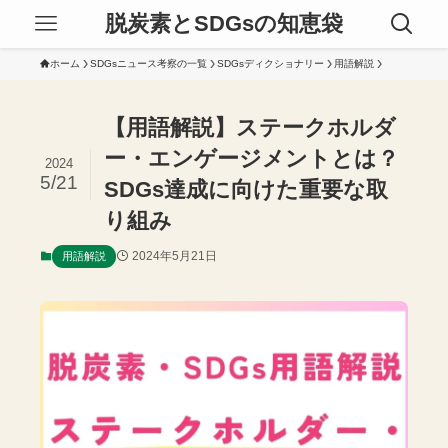
脱炭素とSDGsの知恵袋
ホーム
SDGsニュース考察の一覧
SDGsディクショナリー
用語解説
【用語解説】ステークホルダ
ー・エンゲージメントとは？
2024
5/21
SDGs達成に向けた重要な取
り組み
2024年5月21日
用語解説