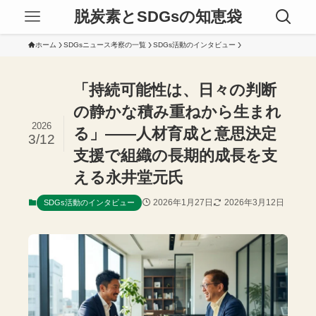
脱炭素とSDGsの知恵袋
ホーム
SDGsニュース考察の一覧
SDGs活動のインタビュー
「持続可能性は、日々の判断
の静かな積み重ねから生まれ
2026
る」——人材育成と意思決定
3/12
支援で組織の長期的成長を支
える永井堂元氏
2026年1月27日
2026年3月12日
SDGs活動のインタビュー