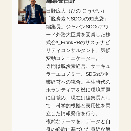
編集長日野
日野広大（ひの こうだい）
「脱炭素とSDGsの知恵袋」
編集長。ジャパンSDGsアワ
ード外務大臣賞を受賞した株
式会社FrankPRのサステナビ
リティコンサルタント、気候
変動コミュニケーター。
専門は脱炭素経営、サーキュ
ラーエコノミー、SDGsの企
業経営への統合。学生時代の
ボランティアを機に環境問題
に目覚め、現在は編集長とし
て、科学的根拠と実用性を両
立した情報発信を行う。
複雑なテーマを、データと自
身の経験に基づいた身近な解