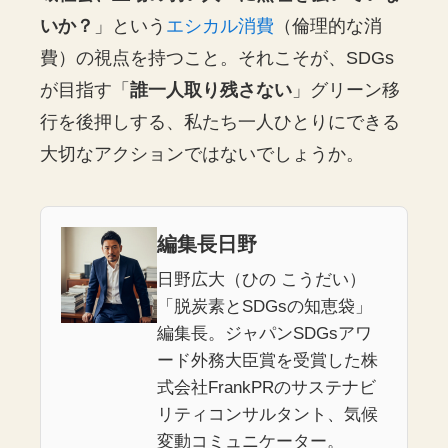
いか？
」という
エシカル消費
（倫理的な消
費）の視点を持つこと。それこそが、SDGs
が目指す「
誰一人取り残さない
」グリーン移
行を後押しする、私たち一人ひとりにできる
大切なアクションではないでしょうか。
編集長日野
日野広大（ひの こうだい）
「脱炭素とSDGsの知恵袋」
編集長。ジャパンSDGsアワ
ード外務大臣賞を受賞した株
式会社FrankPRのサステナビ
リティコンサルタント、気候
変動コミュニケーター。