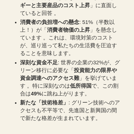
ギーと主要産品のコスト上昇
」に直面し
ていると回答 。
消費者の負担増への懸念
: 51%（半数以
上！）が「
消費者物価の上昇
」を懸念し
ています 。これは、環境対策のコスト
が、巡り巡って私たちの生活費を圧迫す
ることを意味します。
深刻な資金不足
: 世界の企業の32%が、グ
リーン移行に必要な「
投資能力の限界や
資金調達へのアクセス難
」を挙げていま
す 。特に深刻なのは
低所得国
で、この割
合は
49%
に跳ね上がります。
新たな「技術格差」
: グリーン技術へのア
クセスも不平等で、先進国と新興国の間
で新たな格差が生まれています。