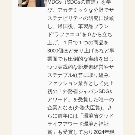
MDGs（SDGsの前進）を学
び、アカデミックな分野でサ
ステナビリティの研究に没頭
し、帰国後、革製品ブラン
ド”ラファエロ”を０から立ち
上げ、１日で１つの商品を
3000個ほど売り上げるなど事
業面でも圧倒的な実績を出し
つつ実践的な脱炭素経営やサ
ステナブル経営に取り組み、
ファッション業界として史上
初の「外務省ジャパンSDGs
アワード」を受賞した唯一の
企業となる(外務大臣賞)。さ
らに前年には「環境省グッド
ライフアワード環境と福祉
賞」も受賞しており2024年現