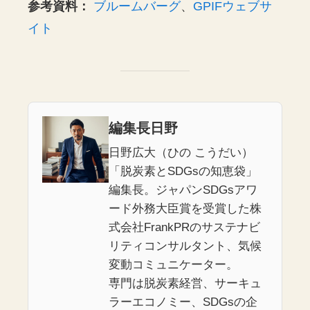
参考資料：
ブルームバーグ
、
GPIFウェブサ
イト
編集長日野
日野広大（ひの こうだい）
「脱炭素とSDGsの知恵袋」
編集長。ジャパンSDGsアワ
ード外務大臣賞を受賞した株
式会社FrankPRのサステナビ
リティコンサルタント、気候
変動コミュニケーター。
専門は脱炭素経営、サーキュ
ラーエコノミー、SDGsの企