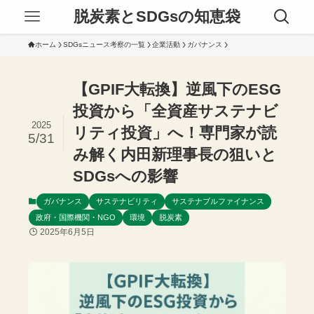
脱炭素とSDGsの知恵袋
ホーム
SDGsニュース考察の一覧
企業活動
ガバナンス
【GPIF大転換】逆風下のESG
投資から「全資産サステナビ
2025
リティ投資」へ！専門家が読
5/31
み解く内田新理事長の狙いと
SDGsへの影響
ガバナンス
サステナビリティ
サステナブルファイナンス
政府・国際機関・NGO
環境
脱炭素
2025年6月5日