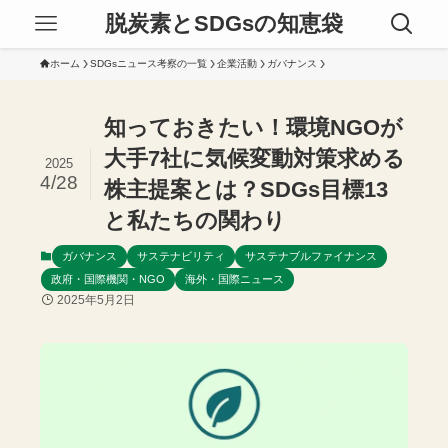
脱炭素とSDGsの知恵袋
ホーム
SDGsニュース考察の一覧
企業活動
ガバナンス
知っておきたい！環境NGOが
大手7社に気候変動対策求める
2025
4/28
株主提案とは？SDGs目標13
と私たちの関わり
ガバナンス
サステナビリティ
サステナブルファイナンス
政府・国際機関・NGO
海外・国際ニュース
2025年5月2日