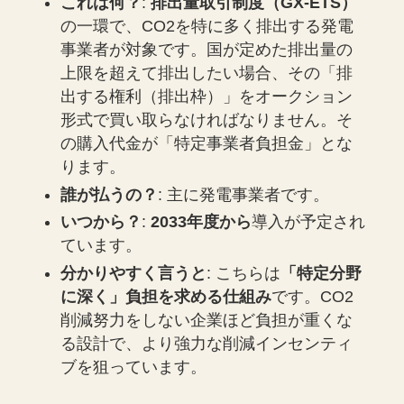
これは何？
:
排出量取引制度（GX-ETS）
の一環で、CO2を特に多く排出する発電
事業者が対象です。国が定めた排出量の
上限を超えて排出したい場合、その「排
出する権利（排出枠）」をオークション
形式で買い取らなければなりません。そ
の購入代金が「特定事業者負担金」とな
ります。
誰が払うの？
: 主に発電事業者です。
いつから？
:
2033年度から
導入が予定され
ています。
分かりやすく言うと
: こちらは
「特定分野
に深く」負担を求める仕組み
です。CO2
削減努力をしない企業ほど負担が重くな
る設計で、より強力な削減インセンティ
ブを狙っています。