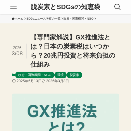
脱炭素とSDGsの知恵袋
ホーム
SDGsニュース考察の一覧
政府・国際機関・NGO
【専門家解説】GX推進法と
は？日本の炭素税はいつか
2026
3/08
ら？20兆円投資と将来負担の
仕組み
政府・国際機関・NGO
環境
脱炭素
2025年6月13日
2026年3月8日