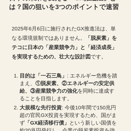
は？国の狙いを3つのポイントで速習
2025年6月6日に施行されたGX推進法は、単
なる環境規制ではありません。
「脱炭素」を
テコに日本の「産業競争力」と「経済成長」
を実現するための、壮大な設計図
です。
目的は「一石三鳥」
: エネルギー危機を踏
まえ、
①脱炭素、②エネルギーの安定供
給、③産業競争力の強化
を同時に達成す
ることを目指します。
大規模な先行投資
: 今後10年間で150兆円
超の官民GX投資を実現するため、国がま
ず
「GX経済移行債」
という新しい国債を
約20兆円発行し、企業の脱炭素投資を強