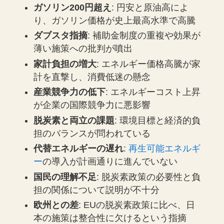
ガソリン200円超え
: 円安と原油高によ
り、ガソリン価格が史上最高水準で高騰
ダブスタ指摘
: 補助金制度の重複や効果が
薄い施策への批判が噴出
家計負担の増大
: エネルギー価格高騰が家
計を直撃し、消費低迷の懸念
産業競争力の低下
: エネルギーコスト上昇
が企業の国際競争力に悪影響
脱炭素と両立の課題
: 環境目標と経済的負
担のバランスが問われている
代替エネルギーの遅れ
:
再生可能エネルギ
ー
の導入が計画通りに進んでいない
国民の理解不足
: 脱炭素政策の必要性と負
担の関係について説明が不十分
欧州との差
: EUの脱炭素政策に比べ、日
本の施策は整合性に欠けるという指摘