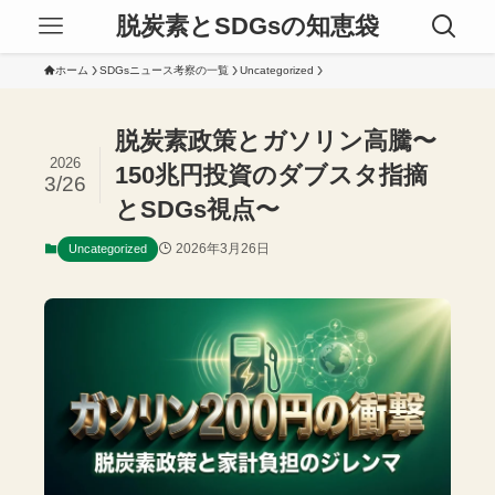
脱炭素とSDGsの知恵袋
ホーム
SDGsニュース考察の一覧
Uncategorized
脱炭素政策とガソリン高騰〜
2026
150兆円投資のダブスタ指摘
3/26
とSDGs視点〜
2026年3月26日
Uncategorized