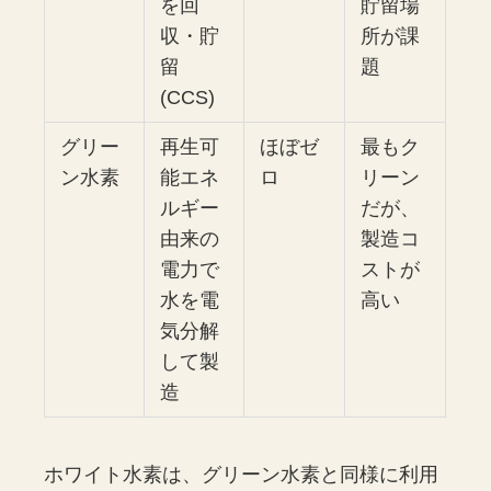
を回
貯留場
収・貯
所が課
留
題
(CCS)
グリー
再生可
ほぼゼ
最もク
ン水素
能エネ
ロ
リーン
ルギー
だが、
由来の
製造コ
電力で
ストが
水を電
高い
気分解
して製
造
ホワイト水素は、グリーン水素と同様に利用