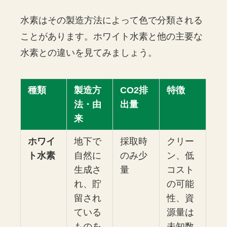
水素はその製造方法によって色で分類される
ことがあります。ホワイト水素と他の主要な
水素との違いを見てみましょう。
種類
製造方
CO2排
特徴
法・由
出量
来
ホワイ
地下で
採取時
クリー
ト水素
自然に
のみ少
ン、低
生成さ
量
コスト
れ、貯
の可能
留され
性、資
ている
源量は
ものを
未知数