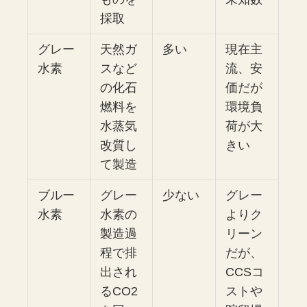
採取
グレー
天然ガ
多い
現在主
水素
スなど
流、安
の化石
価だが
燃料を
環境負
水蒸気
荷が大
改質し
きい
て製造
ブルー
グレー
少ない
グレー
水素
水素の
よりク
製造過
リーン
程で排
だが、
出され
CCSコ
るCO2
ストや