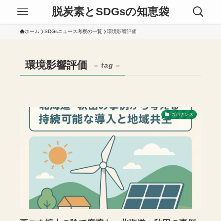
脱炭素とSDGsの知恵袋
ホーム
SDGsニュース考察の一覧
環境影響評価
環境影響評価
– tag –
ガバナンス