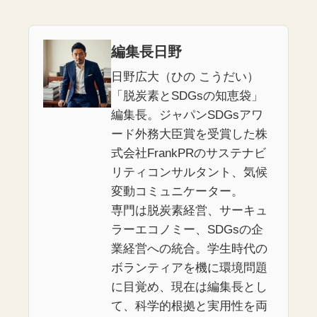
編集長日野
日野広大（ひの こうだい）
「脱炭素とSDGsの知恵袋」
編集長。ジャパンSDGsアワ
ード外務大臣賞を受賞した株
式会社FrankPRのサステナビ
リティコンサルタント、気候
変動コミュニケーター。
専門は脱炭素経営、サーキュ
ラーエコノミー、SDGsの企
業経営への統合。学生時代の
ボランティアを機に環境問題
に目覚め、現在は編集長とし
て、科学的根拠と実用性を両