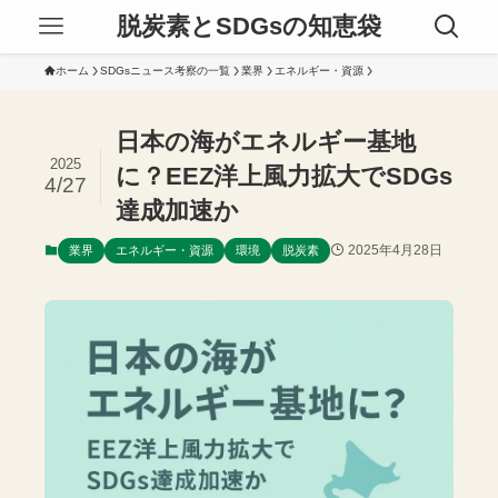
脱炭素とSDGsの知恵袋
ホーム
SDGsニュース考察の一覧
業界
エネルギー・資源
日本の海がエネルギー基地
2025
に？EEZ洋上風力拡大でSDGs
4/27
達成加速か
2025年4月28日
業界
エネルギー・資源
環境
脱炭素