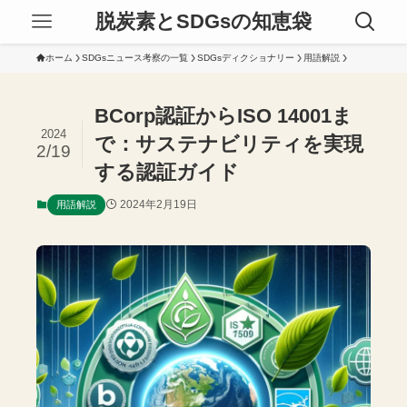
脱炭素とSDGsの知恵袋
ホーム
SDGsニュース考察の一覧
SDGsディクショナリー
用語解説
BCorp認証からISO 14001ま
2024
で：サステナビリティを実現
2/19
する認証ガイド
2024年2月19日
用語解説