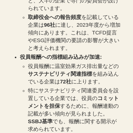
と、大半の企業で専門の委員会が設け
られています。
取締役会への報告頻度
を記載している
企業は
96社
に達し、2023年度から増加
傾向にあります。これは、TCFD提言
やESG評価機関の要請の影響が大きい
と考えられます。
役員報酬への指標組み込みが加速:
役員報酬に温室効果ガス排出量などの
サステナビリティ関連指標
を組み込ん
でいる企業は
72社
に上ります。
特にサステナビリティ関連委員会を設
置している企業では、役員の
コミット
メントを担保
するために、報酬連動の
記載が多い傾向が見られました。
SSBJ基準
でも、報酬に関する開示が
求められています。