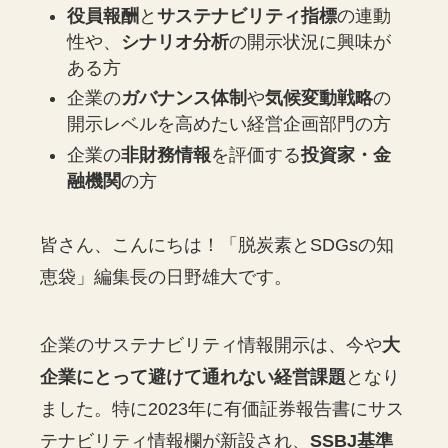
役員報酬
と
サステナビリティ指標
の連動
性や、
シナリオ分析
の開示状況に興味が
ある方
企業の
ガバナンス体制
や
気候変動戦略
の
開示レベルを高めたい経営企画部門の方
企業の
非財務情報
を評価する
投資家・金
融機関
の方
皆さん、こんにちは！「脱炭素とSDGsの知
恵袋」編集長の日野雄大です。
企業のサステナビリティ情報開示は、今や
大
企業にとって避けて通れない経営課題
となり
ました。特に2023年に有価証券報告書にサス
テナビリティ情報欄が新設され、
SSBJ基準