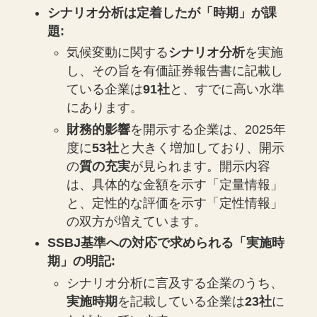
シナリオ分析は定着したが「時期」が課
題:
気候変動に関する
シナリオ分析
を実施
し、その旨を有価証券報告書に記載し
ている企業は
91社
と、すでに高い水準
にあります。
財務的影響
を開示する企業は、2025年
度に
53社
と大きく増加しており、開示
の
質の充実
が見られます。開示内容
は、具体的な金額を示す「定量情報」
と、定性的な評価を示す「定性情報」
の双方が増えています。
SSBJ基準への対応で求められる「実施時
期」の明記:
シナリオ分析に言及する企業のうち、
実施時期
を記載している企業は
23社
に