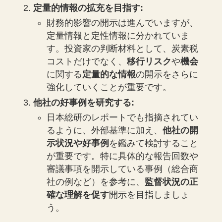
定量的情報の拡充を目指す:
財務的影響の開示は進んでいますが、
定量情報と定性情報に分かれていま
す。投資家の判断材料として、炭素税
コストだけでなく、
移行リスク
や
機会
に関する
定量的な情報
の開示をさらに
強化していくことが重要です。
他社の好事例を研究する:
日本総研のレポートでも指摘されてい
るように、外部基準に加え、
他社の開
示状況や好事例
を鑑みて検討すること
が重要です。特に具体的な報告回数や
審議事項を開示している事例（総合商
社の例など）を参考に、
監督状況の正
確な理解を促す
開示を目指しましょ
う。