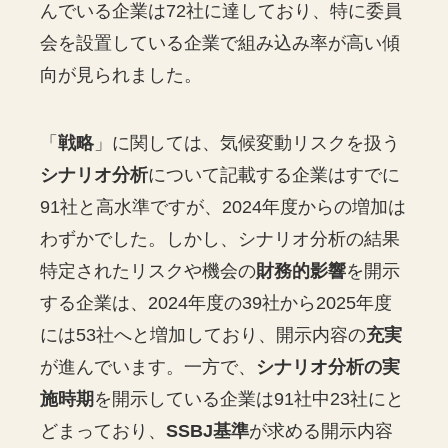
んでいる企業は72社に達しており、特に委員
会を設置している企業で組み込み率が高い傾
向が見られました。
「
戦略
」に関しては、気候変動リスクを扱う
シナリオ分析
について記載する企業はすでに
91社と高水準ですが、2024年度からの増加は
わずかでした。しかし、シナリオ分析の結果
特定されたリスクや機会の
財務的影響
を開示
する企業は、2024年度の39社から2025年度
には53社へと増加しており、開示内容の
充実
が進んでいます。一方で、
シナリオ分析の実
施時期
を開示している企業は91社中23社にと
どまっており、
SSBJ基準
が求める開示内容