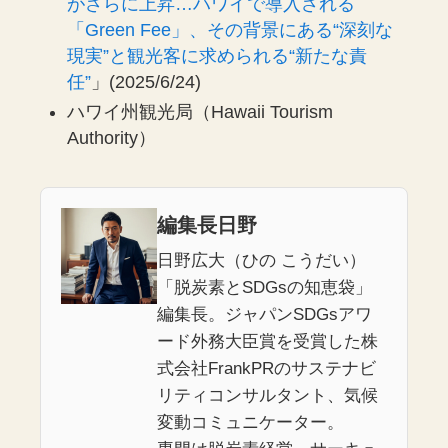
がさらに上昇…ハワイで導入される
「Green Fee」、その背景にある“深刻な
現実”と観光客に求められる“新たな責
任”
」(2025/6/24)
ハワイ州観光局（Hawaii Tourism
Authority）
編集長日野
日野広大（ひの こうだい）
「脱炭素とSDGsの知恵袋」
編集長。ジャパンSDGsアワ
ード外務大臣賞を受賞した株
式会社FrankPRのサステナビ
リティコンサルタント、気候
変動コミュニケーター。