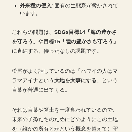
外来種の侵入
: 固有の生態系が脅かされて
います。
これらの問題は、
SDGs目標14「海の豊かさ
を守ろう」
や
目標15「陸の豊かさも守ろう」
に直結する、待ったなしの課題です。
松尾がよく話しているのは「ハワイの人はマ
ラマアイナという
大地を大事にする
、という
言葉が普通に出てくる。
それは言葉や領土を一度奪われているので、
未来の子孫たちのためにどのようにこの土地
を（誰かの所有とかという概念を超えて）守