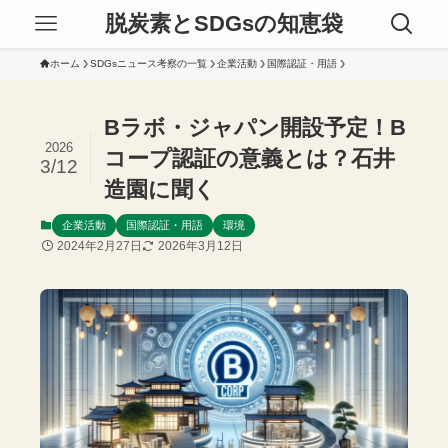
脱炭素とSDGsの知恵袋
ホーム
SDGsニュース考察の一覧
企業活動
国際認証・用語
Bラボ・ジャパン開設予定！B
2026
コープ認証の意義とは？石井
3/12
造園に聞く
企業活動
国際認証・用語
環境
2024年2月27日
2026年3月12日