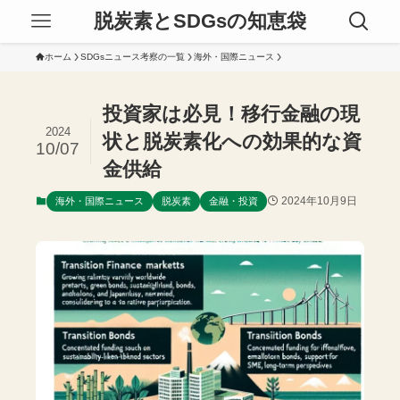
脱炭素とSDGsの知恵袋
ホーム
SDGsニュース考察の一覧
海外・国際ニュース
投資家は必見！移行金融の現
2024
状と脱炭素化への効果的な資
10/07
金供給
2024年10月9日
海外・国際ニュース
脱炭素
金融・投資