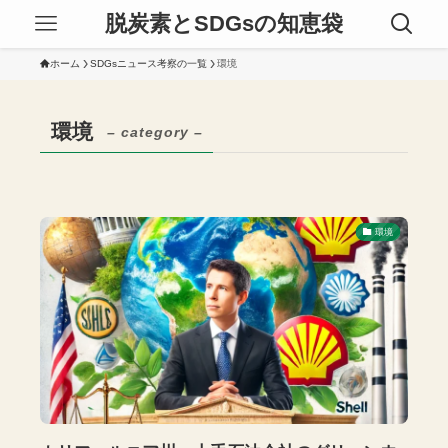
脱炭素とSDGsの知恵袋
ホーム
SDGsニュース考察の一覧
環境
環境
– category –
環境