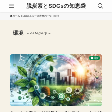
脱炭素とSDGsの知恵袋
ホーム
SDGsニュース考察の一覧
環境
環境
– category –
環境