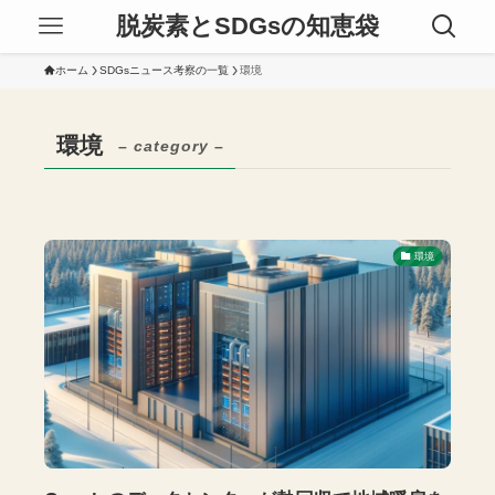
脱炭素とSDGsの知恵袋
ホーム
SDGsニュース考察の一覧
環境
環境
– category –
環境