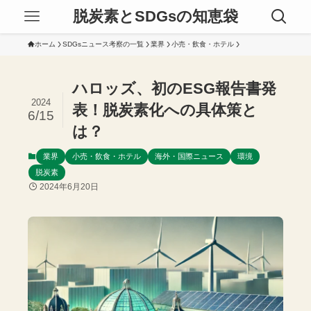
脱炭素とSDGsの知恵袋
ホーム
SDGsニュース考察の一覧
業界
小売・飲食・ホテル
ハロッズ、初のESG報告書発
2024
表！脱炭素化への具体策と
6/15
は？
業界
小売・飲食・ホテル
海外・国際ニュース
環境
脱炭素
2024年6月20日