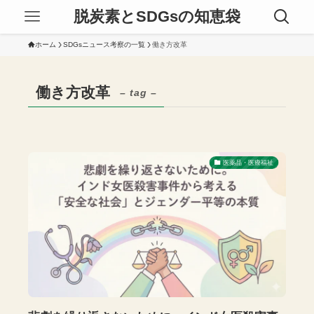
脱炭素とSDGsの知恵袋
ホーム
SDGsニュース考察の一覧
働き方改革
働き方改革
– tag –
医薬品・医療福祉