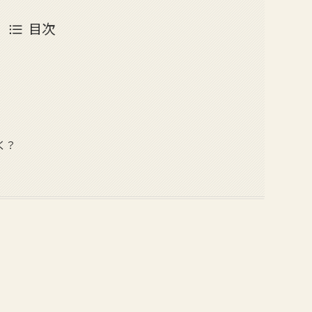
目次
く？