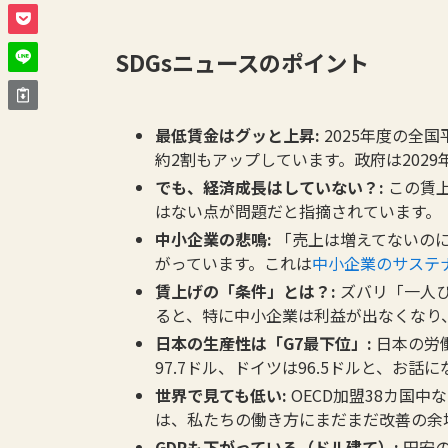
SDGsニュースのポイント
最低賃金はグッと上昇:
2025年度の全国
約2割もアップしています。政府は2029
でも、経済成長はしていない？:
この賃
はない点が問題だと指摘されています。
中小企業の悲鳴:
「売上は増えてないの
がっています。これは
中小企業のサステ
賃上げの「条件」とは？:
ズバリ「一人
ると、特に中小企業は利益が出なくなり
日本の生産性は「G7最下位」:
日本の労働
97.7ドル、ドイツは96.5ドルと、お
世界で見ても低い:
OECD加盟38カ国中
は、私たちの働き方にまだまだ改善の余
GDPも下がっている（ドル建て）:
円安の