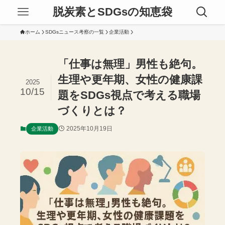
脱炭素とSDGsの知恵袋
ホーム
SDGsニュース考察の一覧
企業活動
「仕事は無理」男性も絶句。
生理や更年期、女性の健康課
2025
10/15
題をSDGs視点で考える職場
づくりとは？
2025年10月19日
企業活動