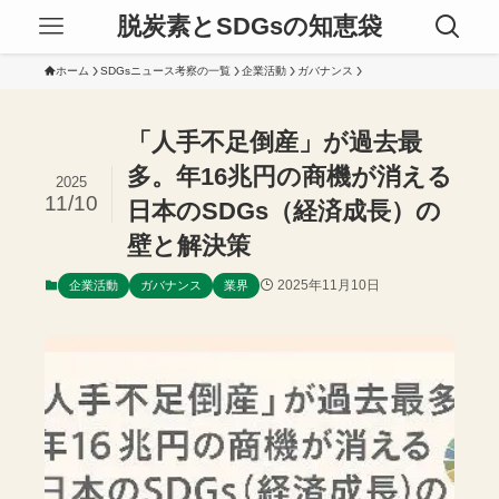
脱炭素とSDGsの知恵袋
ホーム
SDGsニュース考察の一覧
企業活動
ガバナンス
「人手不足倒産」が過去最
多。年16兆円の商機が消える
2025
11/10
日本のSDGs（経済成長）の
壁と解決策
2025年11月10日
企業活動
ガバナンス
業界