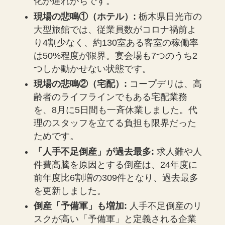
化が遅れがちです。
現場の悲鳴①（ホテル）:
栃木県日光市の
大型旅館では、従業員数がコロナ禍前よ
り4割少なく、約130室ある客室の稼働率
は50%程度が限界。宴会場も7つのうち2
つしか動かせない状態です。
現場の悲鳴②（宅配）:
コープデリは、高
齢者のライフラインでもある宅配業務
を、8月に5日間も一斉休業しました。代
理のスタッフを立てる負担も限界だった
ためです。
「人手不足倒産」が過去最多:
求人難や人
件費高騰を原因とする倒産は、24年度に
前年度比6割増の309件となり、過去最多
を更新しました。
倒産「予備軍」も増加:
人手不足倒産のリ
スクが高い「予備軍」と定義される企業