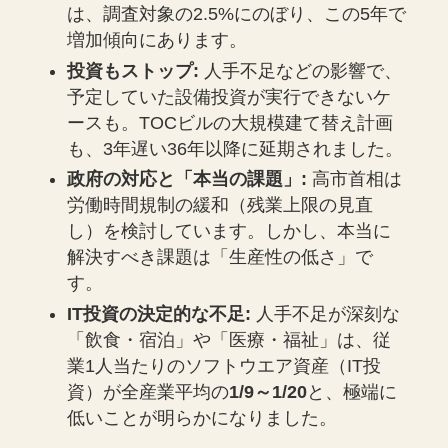
は、調査対象の2.5%にのぼり、この5年で
増加傾向にあります。
投資もストップ:
人手不足などの影響で、
予定していた設備投資が実行できないケ
ースも。TOCビルの大規模建て替え計画
も、3年遅い36年以降に延期されました。
政府の対応と「本当の課題」:
高市首相は
労働時間規制の緩和（残業上限の見直
し）を検討しています。しかし、本当に
解決すべき課題は「生産性の低さ」で
す。
IT投資の決定的な不足:
人手不足が深刻な
「飲食・宿泊」や「医療・福祉」は、従
業1人当たりのソフトウエア資産（IT投
資）が全産業平均の
1/9～1/20
と、極端に
低いことが明らかになりました。