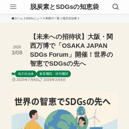
脱炭素とSDGsの知恵袋
ホーム
SDGsニュース考察の一覧
地方自治体
【未来への招待状】大阪・関
西万博で「OSAKA JAPAN
2026
3/08
SDGs Forum」開催！世界の
智恵でSDGsの先へ
地方自治体
教育機関・研究機関
2025年7月8日
2026年3月8日