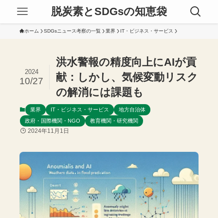
脱炭素とSDGsの知恵袋
ホーム
SDGsニュース考察の一覧
業界
IT・ビジネス・サービス
洪水警報の精度向上にAIが貢
2024
献：しかし、気候変動リスク
10/27
の解消には課題も
業界
IT・ビジネス・サービス
地方自治体
政府・国際機関・NGO
教育機関・研究機関
2024年11月1日