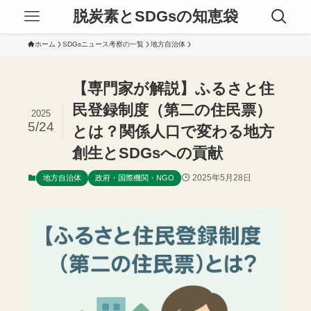
脱炭素とSDGsの知恵袋
ホーム
SDGsニュース考察の一覧
地方自治体
【専門家が解説】ふるさと住
民登録制度（第二の住民票）
2025
5/24
とは？関係人口で変わる地方
創生とSDGsへの貢献
2025年5月28日
地方自治体
政府・国際機関・NGO