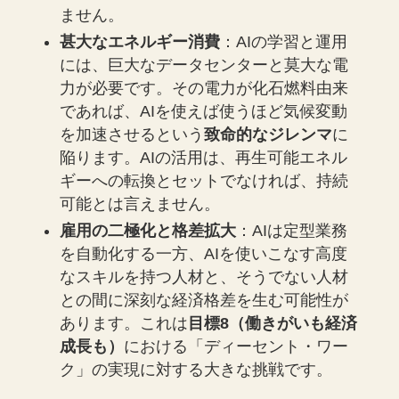
ません。
甚大なエネルギー消費
：AIの学習と運用
には、巨大なデータセンターと莫大な電
力が必要です。その電力が化石燃料由来
であれば、AIを使えば使うほど気候変動
を加速させるという
致命的なジレンマ
に
陥ります。AIの活用は、再生可能エネル
ギーへの転換とセットでなければ、持続
可能とは言えません。
雇用の二極化と格差拡大
：AIは定型業務
を自動化する一方、AIを使いこなす高度
なスキルを持つ人材と、そうでない人材
との間に深刻な経済格差を生む可能性が
あります。これは
目標8（働きがいも経済
成長も）
における「ディーセント・ワー
ク」の実現に対する大きな挑戦です。