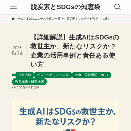
脱炭素とSDGsの知恵袋
ホーム
SDGsニュース考察の一覧
企業活動
サステナビリティ人材
【詳細解説】生成AIはSDGsの
救世主か、新たなリスクか？
2025
5/24
企業の活用事例と責任ある使
い方
企業活動
サステナビリティ人材
政府・国際機関・NGO
教育機関・研究機関
2025年6月2日