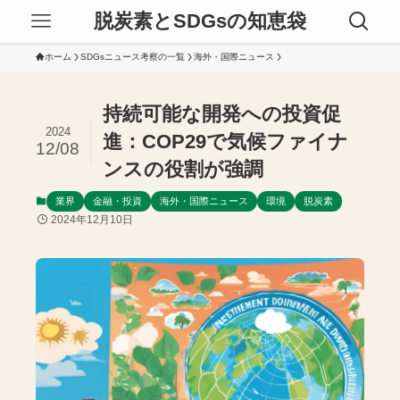
脱炭素とSDGsの知恵袋
ホーム
SDGsニュース考察の一覧
海外・国際ニュース
持続可能な開発への投資促
2024
進：COP29で気候ファイナ
12/08
ンスの役割が強調
業界
金融・投資
海外・国際ニュース
環境
脱炭素
2024年12月10日