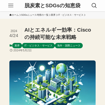
脱炭素とSDGsの知恵袋
ホーム
SDGsニュース考察の一覧
業界
IT・ビジネス・サービス
AIとエネルギー効率：Cisco
2024
4/24
の持続可能な未来戦略
業界
IT・ビジネス・サービス
海外・国際ニュース
2024年5月2日