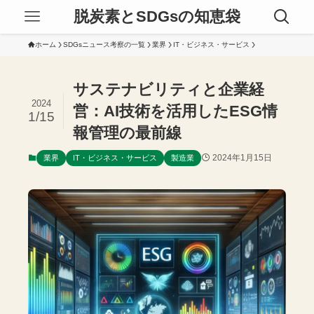
脱炭素とSDGsの知恵袋
ホーム
SDGsニュース考察の一覧
業界
IT・ビジネス・サービス
サステナビリティと企業経
2024
営：AI技術を活用したESG情
1/15
報管理の最前線
2024年1月15日
業界
IT・ビジネス・サービス
製造業