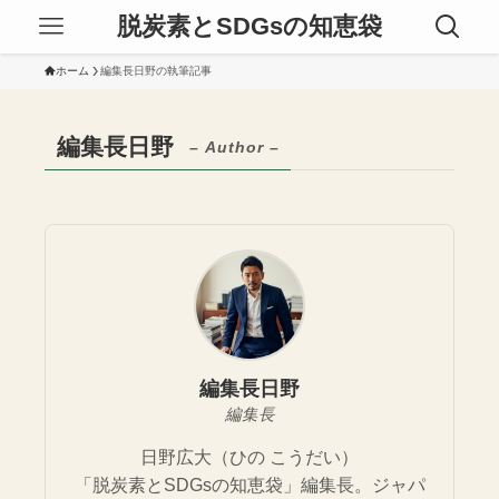
脱炭素とSDGsの知恵袋
ホーム
編集長日野の執筆記事
編集長日野
– Author –
編集長日野
編集長
日野広大（ひの こうだい）
「脱炭素とSDGsの知恵袋」編集長。ジャパ