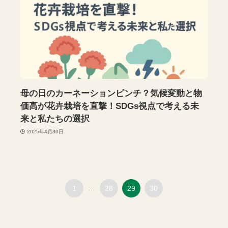
母の日のカーネーションピンチ？気候変動と物
価高が花卉栽培を直撃！SDGs視点で考える未
来と私たちの選択
2025年4月30日
1
...
28
29
30