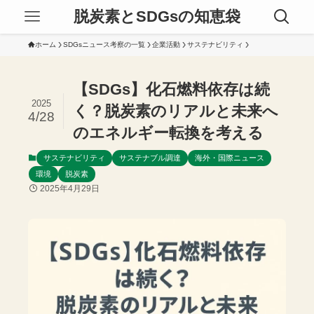
脱炭素とSDGsの知恵袋
ホーム
SDGsニュース考察の一覧
企業活動
サステナビリティ
【SDGs】化石燃料依存は続
2025
く？脱炭素のリアルと未来へ
4/28
のエネルギー転換を考える
サステナビリティ
サステナブル調達
海外・国際ニュース
環境
脱炭素
2025年4月29日