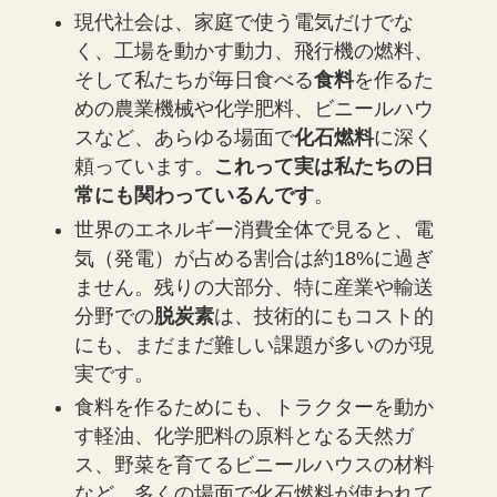
現代社会は、家庭で使う電気だけでな
く、工場を動かす動力、飛行機の燃料、
そして私たちが毎日食べる
食料
を作るた
めの農業機械や化学肥料、ビニールハウ
スなど、あらゆる場面で
化石燃料
に深く
頼っています。
これって実は私たちの日
常にも関わっているんです
。
世界のエネルギー消費全体で見ると、電
気（発電）が占める割合は約18%に過ぎ
ません。残りの大部分、特に産業や輸送
分野での
脱炭素
は、技術的にもコスト的
にも、まだまだ難しい課題が多いのが現
実です。
食料を作るためにも、トラクターを動か
す軽油、化学肥料の原料となる天然ガ
ス、野菜を育てるビニールハウスの材料
など、多くの場面で化石燃料が使われて