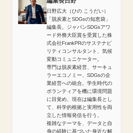
編集長日野
日野広大（ひの こうだい）
「脱炭素とSDGsの知恵袋」
編集長。ジャパンSDGsアワ
ード外務大臣賞を受賞した株
式会社FrankPRのサステナビ
リティコンサルタント、気候
変動コミュニケーター。
専門は脱炭素経営、サーキュ
ラーエコノミー、SDGsの企
業経営への統合。学生時代の
ボランティアを機に環境問題
に目覚め、現在は編集長とし
て、科学的根拠と実用性を両
立した情報発信を行う。
複雑なテーマを、データと自
身の経験に基づいた身近な解