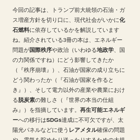
今回の記事は、トランプ前大統領の石油・ガ
ス増産方針を切り口に、現代社会がいかに
化
石燃料
に依存しているかを解説しています
ね。紹介されている3冊の本は、エネルギー
問題が
国際秩序
や政治（いわゆる
地政学
、国
の力関係ですね）にどう影響してきたか
（『秩序崩壊』）、石油が国家の成り立ちに
どう関わったか（『石油が国家を作ると
き』）、そして電力以外の産業や農業におけ
る
脱炭素
の難しさ（『世界の本当の仕組
み』）を指摘しています。
再生可能エネルギ
ー
への移行は
SDGs
達成に不可欠ですが、太
陽光パネルなどに使う
レアメタル
確保の問題
や、電気を貯めたり送ったりするための大規