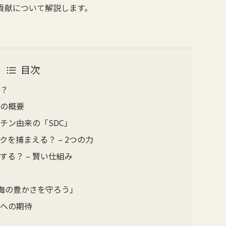
の貢献について解説します。
目次
は？
」の概要
チン由来の「SDC」
を捕まえる？ – 2つの力
る？ – 賢い仕組み
4「海の豊かさを守ろう」
術への期待