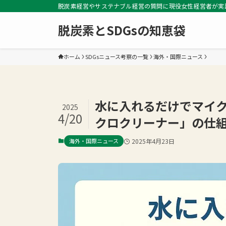
脱炭素経営やサステナブル経営の質問に現役女性経営者が実
脱炭素とSDGsの知恵袋
ホーム
SDGsニュース考察の一覧
海外・国際ニュース
水に入れるだけでマイ
2025
4/20
クロクリーナー」の仕組
海外・国際ニュース
2025年4月23日