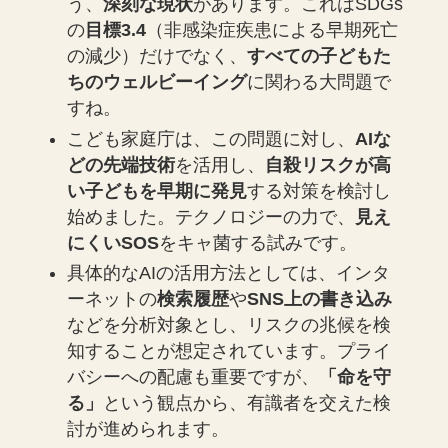
う、
深刻な現状
があります。これはSDGs
の
目標3.4
（非感染症疾患による早期死亡
の減少）だけでなく、
すべての子どもた
ちのウェルビーイング
に関わる大問題で
すね。
こども家庭庁は、この問題に対し、
AIな
どの先端技術
を活用し、
自殺リスクが高
い子どもを早期に発見
する対策を検討し
始めました。テクノロジーの力で、
見え
にくいSOS
をキャ菌する試みです。
具体的なAIの活用方法としては、インタ
ーネットの
検索履歴
や
SNS上の書き込み
などを分析対象とし、リスクの兆候を検
知することが想定されています。プライ
バシーへの配慮も重要ですが、
「命を守
る」
という観点から、有識者を交えた検
討が進められます。