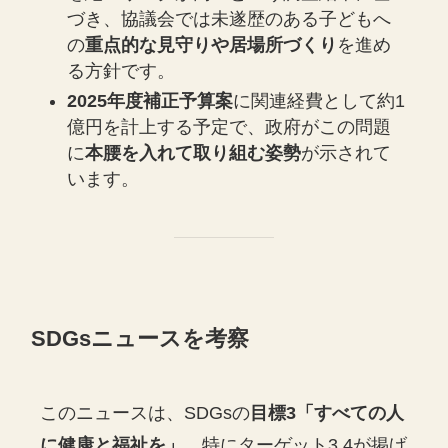
づき、協議会では未遂歴のある子どもへ
の
重点的な見守りや居場所づくり
を進め
る方針です。
2025年度補正予算案
に関連経費として約1
億円を計上する予定で、政府がこの問題
に
本腰を入れて取り組む姿勢
が示されて
います。
SDGsニュースを考察
このニュースは、SDGsの
目標3「すべての人
に健康と福祉を」
、特にターゲット3.4が掲げ