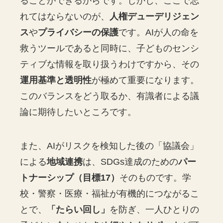
ることができるからです。しかし、ここで忘
れてはならないのが、
人権デューデリジェン
ス
や
プライバシーの保護
です。AIが人の命を
救うツールであると同時に、子どものセンシ
ティブな情報を取り扱うわけですから、その
運用基準と透明性
が極めて重要になります。
このバランスをどう取るか、有識者による議
論に期待したいところです。
また、AIがリスクを検知した後の「協議会」
による
地域連携
は、SDGs達成のための
パー
トナーシップ（目標17）
そのものです。学
校・警察・医療・福祉が有機的につながるこ
とで、
「たらい回し」
を防ぎ、一人ひとりの