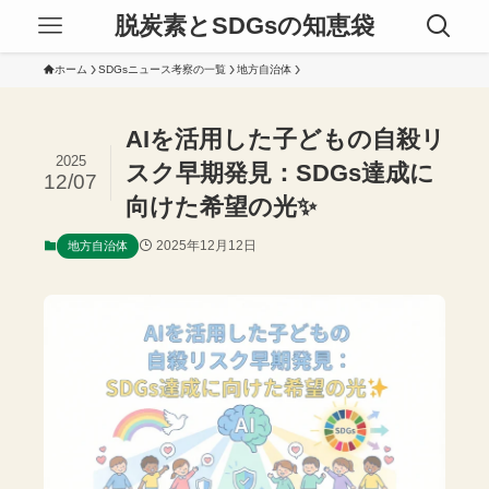
脱炭素とSDGsの知恵袋
ホーム
SDGsニュース考察の一覧
地方自治体
AIを活用した子どもの自殺リ
2025
スク早期発見：SDGs達成に
12/07
向けた希望の光✨
2025年12月12日
地方自治体