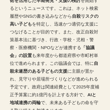
術を活用した早期発見・支援の検討
を開始す
るというニュースです。これは、ネット検索
履歴やSNSの書き込みなどから
自殺リスクの
高い子ども
を特定し、迅速かつ適切な支援に
つなげることが目的です。また、改正自殺対
策基本法に基づき、行政・学校・児相・警
察・医療機関・NPOなどが連携する
「協議
会」の設置
も来年度から都道府県や市町村単
位で進められます。この協議会では、特に
自
殺未遂歴のある子どもの支援
に主眼が置か
れ、見守りや居場所づくりなどが進められる
予定です。政府は関連経費として2025年度補
正予算案に約1億円を計上する方針で、
AIと
地域連携の両輪
で、未来ある子どもの命を守