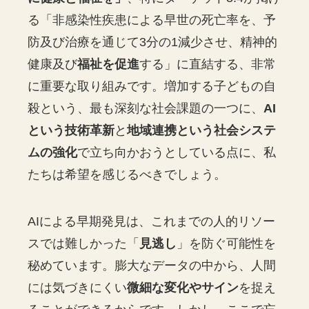
る「非感染性疾患による早世の死亡率を、予
防及び治療を通じて3分の1減少させ、精神的
健康及び
福祉を促進
する」に直結する、非常
に重要な取り組みです。増加する子どもの自
殺という、最も深刻な社会課題の一つに、
AI
という技術革新
と
地域連携という社会システ
ムの強化
で立ち向かおうとしている点に、私
たちは希望を感じるべきでしょう。
AIによる早期発見は、これまでの人的リソー
スでは難しかった「
見逃し
」を防ぐ可能性を
秘めています。膨大なデータの中から、人間
には気づきにくい
微細な変化やサイン
を捉え