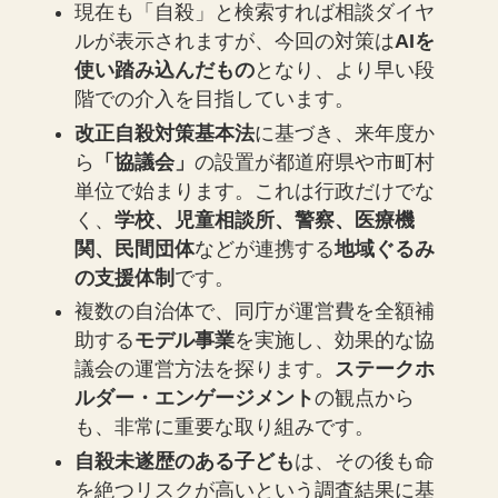
現在も「自殺」と検索すれば相談ダイヤ
ルが表示されますが、今回の対策は
AIを
使い踏み込んだもの
となり、より早い段
階での介入を目指しています。
改正自殺対策基本法
に基づき、来年度か
ら
「協議会」
の設置が都道府県や市町村
単位で始まります。これは行政だけでな
く、
学校、児童相談所、警察、医療機
関、民間団体
などが連携する
地域ぐるみ
の支援体制
です。
複数の自治体で、同庁が運営費を全額補
助する
モデル事業
を実施し、効果的な協
議会の運営方法を探ります。
ステークホ
ルダー・エンゲージメント
の観点から
も、非常に重要な取り組みです。
自殺未遂歴のある子ども
は、その後も命
を絶つリスクが高いという調査結果に基