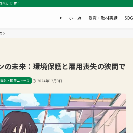
践的に回答！
ホーム
受賞・取材実績
SD
ス
ョンの未来：環境保護と雇用喪失の狭間で
海外・国際ニュース
2024年12月3日