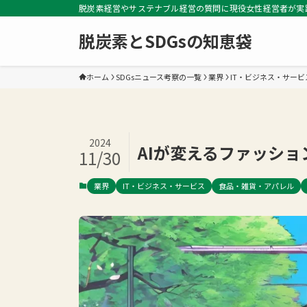
脱炭素経営やサステナブル経営の質問に現役女性経営者が実
脱炭素とSDGsの知恵袋
ホーム
SDGsニュース考察の一覧
業界
IT・ビジネス・サービ
2024
AIが変えるファッシ
11/30
業界
IT・ビジネス・サービス
食品・雑貨・アパレル