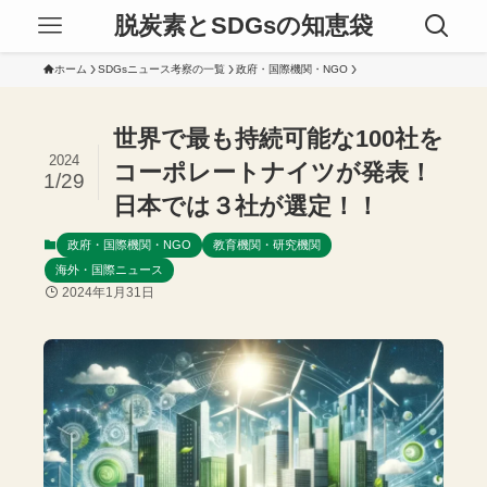
脱炭素とSDGsの知恵袋
ホーム
SDGsニュース考察の一覧
政府・国際機関・NGO
世界で最も持続可能な100社を
2024
コーポレートナイツが発表！
1/29
日本では３社が選定！！
政府・国際機関・NGO
教育機関・研究機関
海外・国際ニュース
2024年1月31日