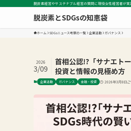
脱炭素経営やサステナブル経営の質問に現役女性経営者が実
脱炭素とSDGsの知恵袋
ホーム
SDGsニュース考察の一覧
企業活動
ガバナンス
首相公認!?「サナエト
2026
3/09
投資と情報の見極め方
企業活動
ガバナンス
金融・投資
2026年3月8日