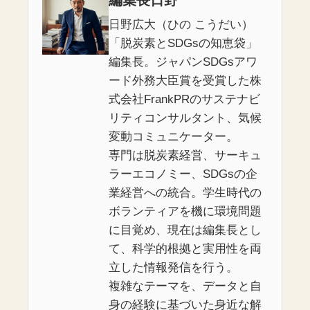
編集長日野
日野広大（ひの こうだい）
「脱炭素とSDGsの知恵袋」
編集長。ジャパンSDGsアワ
ード外務大臣賞を受賞した株
式会社FrankPRのサステナビ
リティコンサルタント、気候
変動コミュニケーター。
専門は脱炭素経営、サーキュ
ラーエコノミー、SDGsの企
業経営への統合。学生時代の
ボランティアを機に環境問題
に目覚め、現在は編集長とし
て、科学的根拠と実用性を両
立した情報発信を行う。
複雑なテーマを、データと自
身の経験に基づいた身近な解