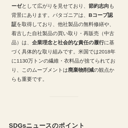
ーゼ
として広がりを見せており、
節約志向
も
背景にあります。パタゴニアは、
Bコープ認
証
を取得しており、他社製品の無料修繕や、
着古した自社製品の買い取り・再販売（中古
品）は、
企業理念と社会的な責任の履行
に基
づく具体的な取り組みです。米国では2018年
に1130万トンの繊維・衣料品が捨てられてお
り、このムーブメントは
廃棄物削減
の観点か
らも重要です。
SDGsニュースのポイント