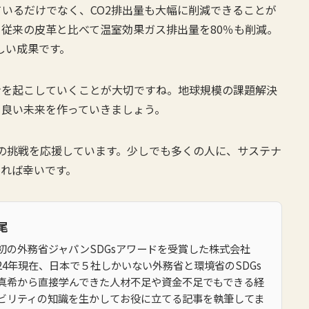
いるだけでなく、CO2排出量も大幅に削減できることが
従来の皮革と比べて温室効果ガス排出量を80％も削減。
らしい成果です。
ンを起こしていくことが大切ですね。地球規模の課題解決
り良い未来を作っていきましょう。
業の挑戦を応援しています。少しでも多くの人に、サステナ
きれば幸いです。
尾
初の外務省ジャパンSDGsアワードを受賞した株式会社
2024年現在、日本で５社しかいない外務省と環境省のSDGs
真希から直接学んできた人材不足や資金不足でもできる経
ビリティの知識を生かしてお役に立てる記事を執筆してま