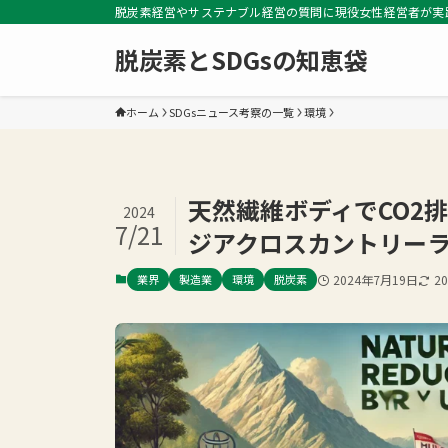
脱炭素経営やサステナブル経営の質問に現役女性経営者が実
脱炭素とSDGsの知恵袋
ホーム
SDGsニュース考察の一覧
環境
天然繊維ボディでCO2
2024
7/21
ジアクロスカントリーラ
業界
製造業
環境
脱炭素
2024年7月19日
2